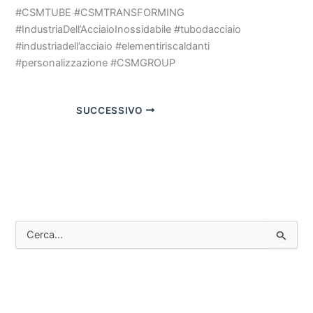
#CSMTUBE #CSMTRANSFORMING
#IndustriaDell’AcciaioInossidabile #tubodacciaio
#industriadell’acciaio #elementiriscaldanti
#personalizzazione #CSMGROUP
SUCCESSIVO
C
e
r
c
a
: