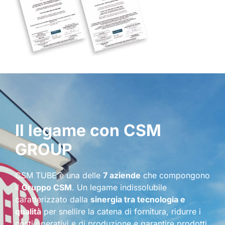
Il legame con CSM
GROUP
CSM TUBE è una delle
7 aziende
che compongono
il
Gruppo CSM
. Un legame indissolubile
caratterizzato dalla
sinergia tra tecnologia e
qualità
per snellire la catena di fornitura, ridurre i
costi operativi e di produzione e garantire prodotti