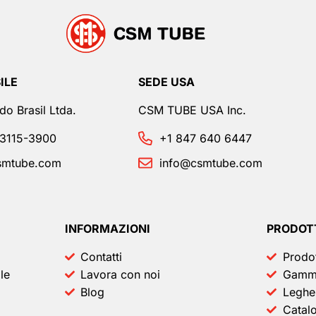
ILE
SEDE USA
o Brasil Ltda.
CSM TUBE USA Inc.
 3115-3900
+1 847 640 6447
smtube.com
info@csmtube.com
INFORMAZIONI
PRODOT
Contatti
Prodot
le
Lavora con noi
Gamma
Blog
Leghe
Catalo