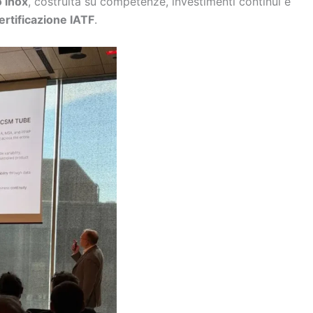
o inox
, costruita su competenze, investimenti continui e
ertificazione IATF
.