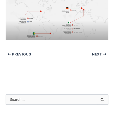
PREVIOUS
NEXT
P
e
s