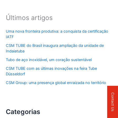
q
u
i
Últimos artigos
s
a
r
Uma nova fronteira produtiva: a conquista da certificação
p
IATF
o
r
CSM TUBE do Brasil inaugura ampliação da unidade de
:
Indaiatuba
Tubo de aço inoxidável, um coração sustentável
CSM TUBE com as últimas inovações na feira Tube
Düsseldorf
CSM Group: uma presença global enraizada no território
Contact Us
Categorias