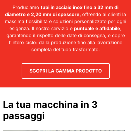
Produciamo
tubi in acciaio inox fino a 32 mm di
diametro e 2,20 mm di spessore,
offrendo ai clienti la
massima flessibilità e soluzioni personalizzate per ogni
esigenza. Il nostro servizio è
puntuale e affidabile,
garantendo il rispetto delle date di consegna, e copre
l’intero ciclo: dalla produzione fino alla lavorazione
completa del tubo trasformato.
SCOPRI LA GAMMA PRODOTTO
La tua macchina in 3
passaggi